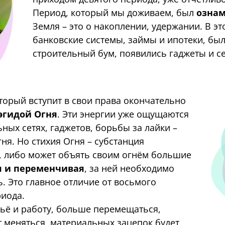
Период, который мы доживаем, был
ознам
Земля – это о накоплении, удержании. В э
банковские системы, займы и ипотеки, б
строительный бум, появились гаджеты и с
оторый вступит в свои права окончательно
эгидой Огня
. Эти энергии уже ощущаются
ных сетях, гаджетов, борьбы за лайки –
гня. Но стихия Огня – субстанция
т, либо может объять своим огнём большие
я и переменчивая
, за ней необходимо
ь. Это главное отличие от восьмого
риода.
ьё и работу, больше перемещаться,
 меняться, материальных зацепок будет