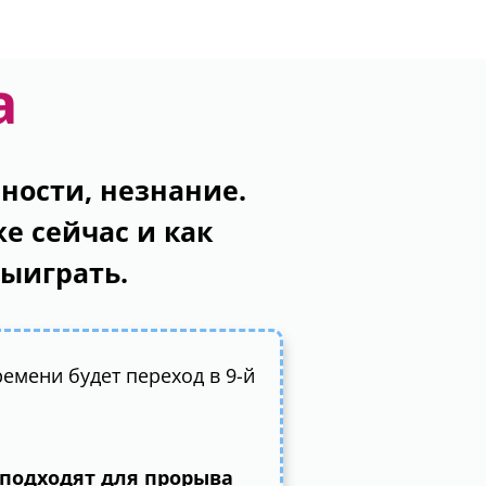
а
ности, незнание.
е сейчас и как
выиграть.
ремени будет переход в 9-й
подходят для прорыва