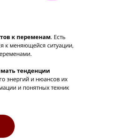
готов к переменам
. Есть
ся к меняющейся ситуации,
переменами.
имать тенденции
его энергий и нюансов их
мации и понятных техник