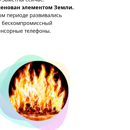
енован элементом Земли.
том периоде развивались
ыл бескомпромиссный
енсорные телефоны.