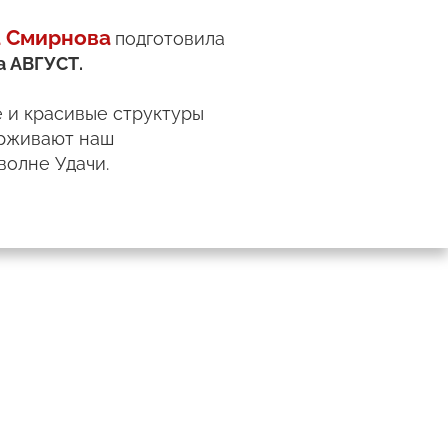
а Смирнова
подготовила
а АВГУСТ.
е и красивые структуры
ерживают наш
волне Удачи.