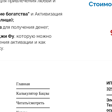
для привлечения любви и
Стоимо
ие богатства"
и Активизация
лнце);
ов
для получения денег;
жи Фу
, которую можно
ения активации и как
у.
ИП
Главная
32
Калькулятор Бацзы
Эл
Читать/смотреть
Те
ос