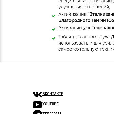
специальные активации 
улучшения отношений; ‍
Активизация
"Вталкиван
Благородного Тай Ян (Со
Активации
3-х Генерал
Таблица Главного Духа
Д
использовать и для усил
самостоятельную техник
ВКОНТАКТЕ
YOUTUBE