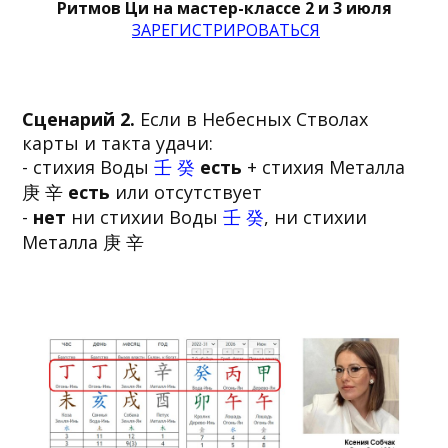
Ритмов Ци на мастер-классе 2 и 3 июля
ЗАРЕГИСТРИРОВАТЬСЯ
Сценарий 2.
Если в Небесных Стволах
карты и такта удачи:
- стихия Воды
壬 癸
есть
+ стихия Металла
庚 辛
есть
или отсутствует
-
нет
ни стихии Воды
壬 癸
, ни стихии
Металла 庚 辛