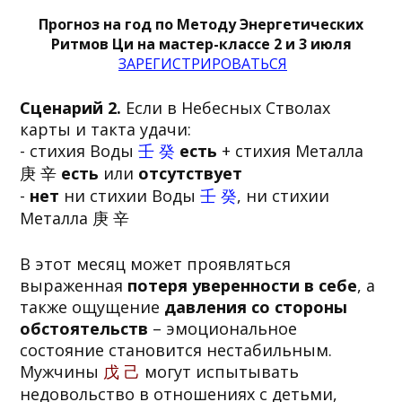
Прогноз на год по Методу Энергетических
Ритмов Ци на мастер-классе 2 и 3 июля
ЗАРЕГИСТРИРОВАТЬСЯ
Сценарий 2.
Если в Небесных Стволах
карты и такта удачи:
- стихия Воды
壬 癸
есть
+ стихия Металла
庚 辛
есть
или
отсутствует
-
нет
ни стихии Воды
壬 癸
, ни стихии
Металла 庚 辛
В этот месяц может проявляться
выраженная
потеря уверенности в себе
, а
также ощущение
давления со стороны
обстоятельств
– эмоциональное
состояние становится нестабильным.
Мужчины
戊 己
могут испытывать
недовольство в отношениях с детьми,