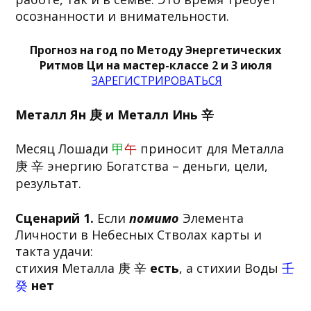
осознанности и внимательности.
Прогноз на год по Методу Энергетических
Ритмов Ци на мастер-классе 2 и 3 июля
ЗАРЕГИСТРИРОВАТЬСЯ
Металл Ян 庚 и Металл Инь 辛
Месяц Лошади
甲
午
приносит для Металла
庚 辛 энергию Богатства – деньги, цели,
результат.
Сценарий 1.
Если
помимо
Элемента
Личности в Небесных Стволах карты и
такта удачи:
стихия Металла 庚 辛
есть
, а стихии Воды
壬
癸
нет