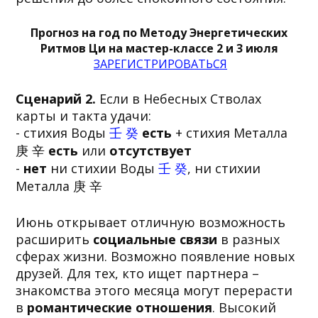
Прогноз на год по Методу Энергетических
Ритмов Ци на мастер-классе 2 и 3 июля
ЗАРЕГИСТРИРОВАТЬСЯ
Сценарий 2.
Если в Небесных Стволах
карты и такта удачи:
- стихия Воды
壬 癸
есть
+ стихия Металла
庚 辛
есть
или
отсутствует
-
нет
ни стихии Воды
壬 癸
, ни стихии
Металла 庚 辛
Июнь открывает отличную возможность
расширить
социальные связи
в разных
сферах жизни. Возможно появление новых
друзей. Для тех, кто ищет партнера –
знакомства этого месяца могут перерасти
в
романтические отношения
. Высокий