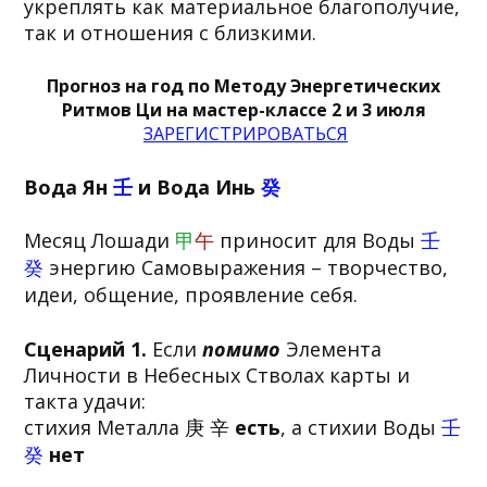
укреплять как материальное благополучие,
так и отношения с близкими.
Прогноз на год по Методу Энергетических
Ритмов Ци на мастер-классе 2 и 3 июля
ЗАРЕГИСТРИРОВАТЬСЯ
Вода Ян
壬
и Вода Инь
癸
Месяц Лошади
甲
午
приносит для Воды
壬
癸
энергию Самовыражения – творчество,
идеи, общение, проявление себя.
Сценарий 1.
Если
помимо
Элемента
Личности в Небесных Стволах карты и
такта удачи:
стихия Металла 庚 辛
есть
, а стихии Воды
壬
癸
нет