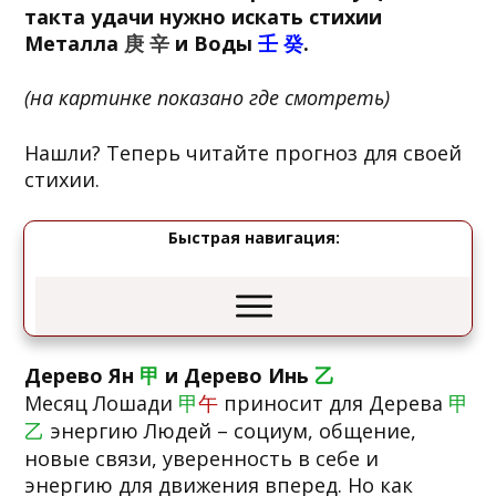
такта удачи нужно искать стихии
Металла
庚 辛
и Воды
壬 癸
.
(на картинке показано где смотреть)
Нашли? Теперь читайте прогноз для своей
стихии.
Быстрая навигация:
Дерево Ян
甲
и Дерево Инь
乙
Месяц Лошади
甲
午
приносит для Дерева
甲
乙
энергию Людей – социум, общение,
новые связи, уверенность в себе и
энергию для движения вперед. Но как