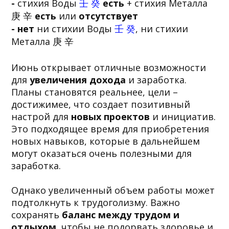
-
стихия Воды
壬 癸
есть
+ стихия Металла
庚 辛
есть
или
отсутствует
- нет
ни стихии Воды
壬 癸
, ни стихии
Металла 庚 辛
Июнь открывает отличные возможности
для
увеличения дохода
и заработка.
Планы становятся реальнее, цели –
достижимее, что создает позитивный
настрой для
новых проектов
и инициатив.
Это подходящее время для приобретения
новых навыков, которые в дальнейшем
могут оказаться очень полезными для
заработка.
Однако увеличенный объем работы может
подтолкнуть к трудоголизму. Важно
сохранять
баланс между трудом и
отдыхом
, чтобы не подорвать здоровье и