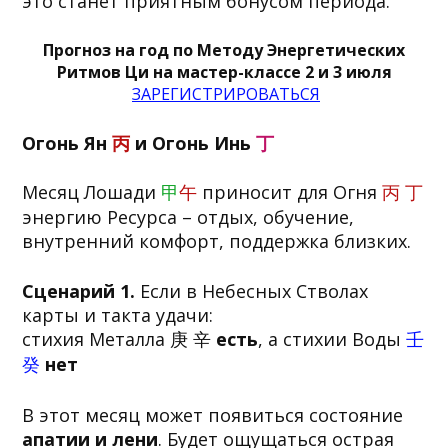
это станет приятным бонусом периода.
Прогноз на год по Методу Энергетических
Ритмов Ци на мастер-классе 2 и 3 июля
ЗАРЕГИСТРИРОВАТЬСЯ
Огонь Ян
丙
и Огонь Инь
丁
Месяц Лошади
甲
午
приносит для Огня
丙 丁
энергию Ресурса – отдых, обучение,
внутренний комфорт, поддержка близких.
Сценарий 1.
Если в Небесных Стволах
карты и такта удачи:
стихия Металла 庚 辛
есть
, а стихии Воды
壬
癸
нет
В этот месяц может появиться состояние
апатии и лени
. Будет ощущаться острая