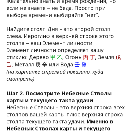
Желательно знать и время рождения, но
если не знаете – не беда. Просто при
выборе времени выбирайте “нет”.
Найдите столп Дня – это второй столп
слева. Иероглиф в верхней строке этого
столпа – ваш Элемент личности.
Элемент личности определяет вашу
стихию: Дерево
甲 乙
, Огонь
丙 丁
, Земля
戊
己
, Металл 庚 辛 или Вода
壬 癸
.
(на картинке стрелкой показано, куда
смотреть)
Шаг 2. Посмотрите Небесные Стволы
карты и текущего такта удачи
Небесные Стволы – это верхняя строка всех
столпов вашей карты плюс верхняя строка
столпа текущего такта удачи.
Именно в
Небесных Стволах карты и текущего