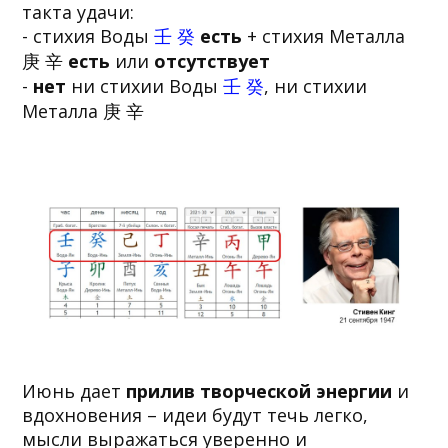
такта удачи:
- стихия Воды
壬 癸
есть
+ стихия Металла
庚 辛
есть
или
отсутствует
-
нет
ни стихии Воды
壬 癸
, ни стихии
Металла 庚 辛
Июнь дает
прилив творческой энергии
и
вдохновения – идеи будут течь легко,
мысли выражаться уверенно и