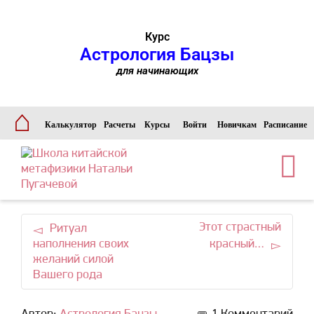
Курс
Астрология Бацзы
для начинающих
⌂
Калькулятор
Расчеты
Курсы
Войти
Новичкам
Расписание
Этот страстный
Ритуал
наполнения своих
красный…
желаний силой
Вашего рода