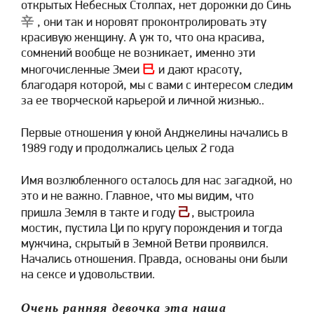
открытых Небесных Столпах, нет дорожки до Синь
辛
, они так и норовят проконтролировать эту
красивую женщину. А уж то, что она красива,
сомнений вообще не возникает, именно эти
巳
многочисленные Змеи
и дают красоту,
благодаря которой, мы с вами с интересом следим
за ее творческой карьерой и личной жизнью..
Первые отношения у юной Анджелины начались в
1989 году и продолжались целых 2 года
Имя возлюбленного осталось для нас загадкой, но
это и не важно. Главное, что мы видим, что
己
пришла Земля в такте и году
, выстроила
мостик, пустила Ци по кругу порождения и тогда
мужчина, скрытый в Земной Ветви проявился.
Начались отношения. Правда, основаны они были
на сексе и удовольствии.
Очень ранняя девочка эта наша