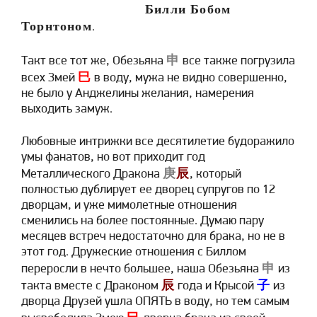
Билли Бобом
Торнтоном
.
申
Такт все тот же, Обезьяна
все также погрузила
巳
всех Змей
в воду, мужа не видно совершенно,
не было у Анджелины желания, намерения
выходить замуж.
Любовные интрижки все десятилетие будоражило
умы фанатов, но вот приходит год
庚
辰
Металлического Дракона
, который
полностью дублирует ее дворец супругов по 12
дворцам, и уже мимолетные отношения
сменились на более постоянные. Думаю пару
месяцев встреч недостаточно для брака, но не в
этот год. Дружеские отношения с Биллом
申
переросли в нечто большее, наша Обезьяна
из
辰
子
такта вместе с Драконом
года и Крысой
из
дворца Друзей ушла ОПЯТЬ в воду, но тем самым