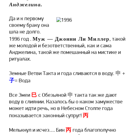
Анджелина.
Да и к первому
своему браку она
шла не долго.
Муж — Джонни Ли Миллер
1996 год .
, такой
же молодой и безответственный, как и сама
Анджелина, такой же помешанный на мистике и
ритуалах.
申
Земные Ветви Такта и года сливаются в воду.
+
子
= Вода
巳
申
Все Змеи
с Обезьяной
такта так же дают
воду в слиянии. Казалось бы о каком замужестве
может идти речь, но в Небесном Столпе года
丙
показывается законный супруг!
丙
Мелькнул и исчез…. Бин
года благополучно