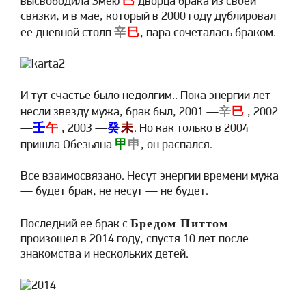
巳
высвободила Змею
дворца брака из своей
связки, и в мае, который в 2000 году дублировал
辛
巳
ее дневной столп
, пара сочеталась браком.
И тут счастье было недолгим.. Пока энергии лет
辛
巳
несли звезду мужа, брак был, 2001 —
, 2002
壬
午
癸
未
—
, 2003 —
. Но как только в 2004
甲
申
пришла Обезьяна
, он распался.
Все взаимосвязано. Несут энергии времени мужа
— будет брак, не несут — не будет.
Бредом Питтом
Последний ее брак с
произошел в 2014 году, спустя 10 лет после
знакомства и нескольких детей.