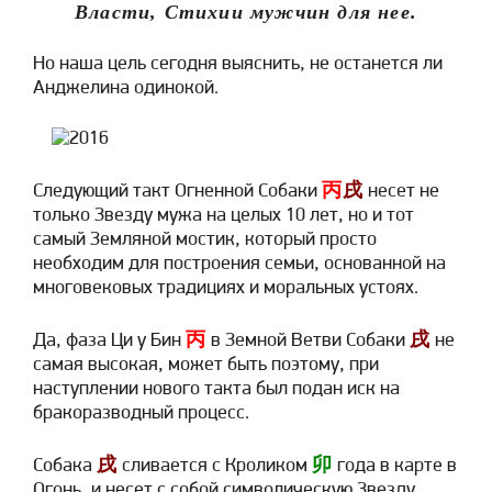
Власти, Стихии мужчин для нее.
Но наша цель сегодня выяснить, не останется ли
Анджелина одинокой.
丙
戌
Следующий такт Огненной Собаки
несет не
только Звезду мужа на целых 10 лет, но и тот
самый Земляной мостик, который просто
необходим для построения семьи, основанной на
многовековых традициях и моральных устоях.
丙
戌
Да, фаза Ци у Бин
в Земной Ветви Собаки
не
самая высокая, может быть поэтому, при
наступлении нового такта был подан иск на
бракоразводный процесс.
戌
卯
Собака
сливается с Кроликом
года в карте в
Огонь, и несет с собой символическую Звезду