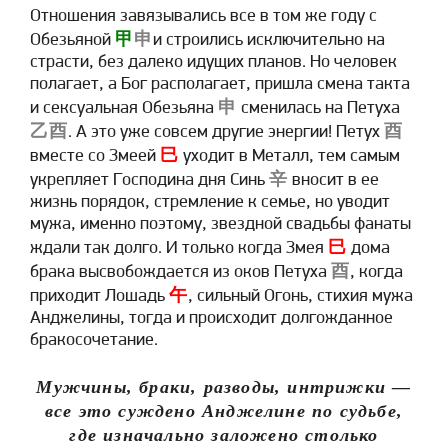
Отношения завязывались все в том же году с
甲
申
Обезьяной
и строились исключительно на
страсти, без далеко идущих планов. Но человек
полагает, а Бог располагает, пришла смена такта
申
и сексуальная Обезьяна
сменилась на Петуха
乙酉
酉
. А это уже совсем другие энергии! Петух
巳
вместе со Змеей
уходит в Металл, тем самым
辛
укрепляет Господина дня Синь
вносит в ее
жизнь порядок, стремление к семье, но уводит
мужа, именно поэтому, звездной свадьбы фанаты
巳
ждали так долго. И только когда Змея
дома
酉
брака высвобождается из оков Петуха
, когда
午
приходит Лошадь
, сильный Огонь, стихия мужа
Анджелины, тогда и происходит долгожданное
бракосочетание.
Мужчины, браки, разводы, интрижки —
все это суждено Анджелине по судьбе,
где изначально заложено столько