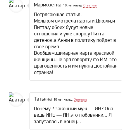
Мармозетка
10 лет назад
Ответить
Потрясающая статья!
Мельком смотрела карты и Джоли,и
Питта.у обоих будут новые
отношения и уже скоро,у Питта
детенок,а Анжи в политику пойдет в
свое время
Вообщем,шикарная карта красивой
женщины.Не зря говорят,что ИМ-это
драгоценность и им нужна достойная
огранка!
Татьяна
10 лет назад
Ответить
Почему ? законный муж — ЯН? Она
ведь ИНЬ — ЯН это любовники… Я
запуталась в конец…