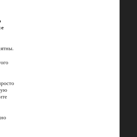
о
ые
иятны.
того
просто
вую
ите
жно