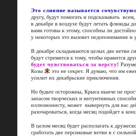
Это слияние называется сочувству
другу, будут помогать и подсказывать всем,
в декабре в воздухе будут летать флюиды д
вами готовы к этому, способны ли достойно
у некоторых это вызовет недопонимание и у
В декабре складываются целых две ветви си
будут стремится к тому, чтобы нравится дру
будет чувствоваться за версту!
Разуме
Козы
未
это не секрет. Я думаю, что им еже
усилит их декабрьские приключения.
Но будьте осторожны, Крыса нынче не прос
запасом творческих и интуитивных способн
иллюзионисту, может вывернуть для вас дей
разочароваться, когда месяц подойдет к конц
В целом месяц будет располагать к дружеск
сработать две персиковые ветви в с сильно