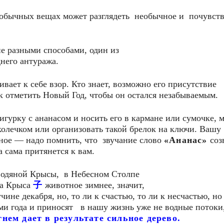
х обычных вещах может разглядеть необычное и почувст
е разными способами, один из
него антуража.
вает к себе взор. Кто знает, возможно его присутствие
к отметить Новый Год, чтобы он остался незабываемым.
урку с ананасом и носить его в кармане или сумочке, 
колечком или организовать такой брелок на ключи. Вашу
вное — надо помнить, что звучание слово
«Ананас»
соз
а сама притянется к вам.
 Водяной Крысы, в Небесном Столпе
ама Крыса
子
животное зимнее, значит,
чине декабря, но, то ли к счастью, то ли к несчастью, но
ми года и приносят в нашу жизнь уже не водные потоки,
гнем дает в результате сильное дерево.