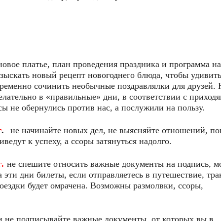
новое платье, план проведения праздника и программа на
азыскать новый рецепт новогоднего блюда, чтобы удивит
пременно сочинить необычные поздравлялки для друзей. 
желательно в «правильные» дни, в соответствии с прихо
ы не обернулись против нас, а послужили на пользу.
г
.
не начинайте новых дел, не выясняйте отношений, по
иведут к успеху, а ссоры затянуться надолго.
.
не спешите относить важные документы на подпись, м
а эти дни билеты, если отправляетесь в путешествие, тр
оездки будет омрачена. Возможны размолвки, ссоры,
и не подписывайте важные документы, от которых вы в