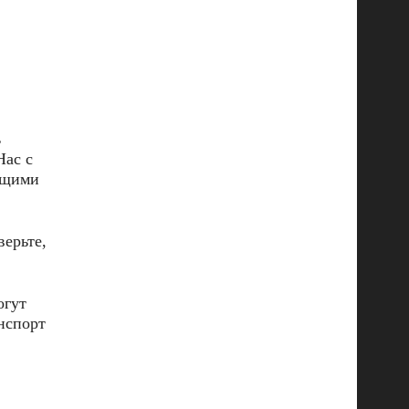
ь
Нас с
дящими
верьте,
огут
анспорт