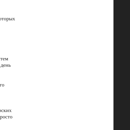
которых
 тем
 день
го
рских
просто