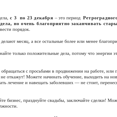
ела,
с 3 по 23 декабря
– это период
Ретроградног
дела, но очень благоприятно заканчивать стар
вести порядок.
 делают месяц, а все остальные более или менее благопр
айте только положительные дела, потому что энергии э
обращаться с просьбами в продвижении на работе, или 
 не откажут! Можете начинать обучение, выходить на но
нать лечение и навещать заболевших — не стоит, перенес
йте бизнес, празднуйте свадьбы, заключайте сделки! Мо
олжности.