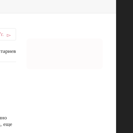
г.
нтариев
нно
, еще