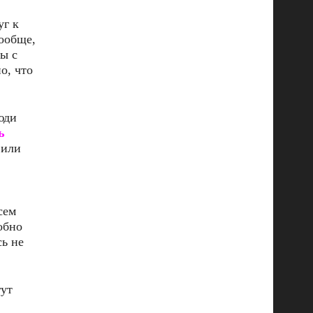
уг к
Вообще,
ы с
о, что
юди
ь
или
сем
обно
сь не
гут