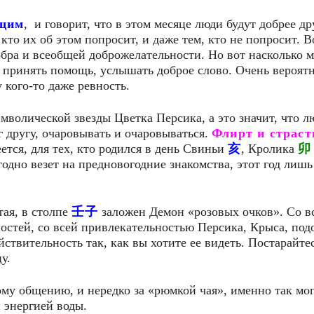
ющим
, и говорит, что в этом месяце люди будут добрее др
 кто их об этом попросит, и даже тем, кто не попросит. 
обра и всеобщей доброжелательности. Но вот насколько м
 принять помощь, услышать доброе слово. Очень вероятн
 кого-то даже ревность.
мволической звезды Цветка Персика, а это значит, что л
г другу, очаровывать и очаровываться.
Флирт и страст
ется, для тех, кто родился в день Свиньи
亥
, Кролика
卯
годно везет на предновогодние знакомства, этот год лишь
тая, в столпе
壬子
заложен Демон «розовых очков». Со в
остей, со всей привлекательностью Персика, Крыса, под
ствительность так, как вы хотите ее видеть. Постарайте
у.
ому общению, и нередко за «рюмкой чая», именно так мо
й энергией воды.