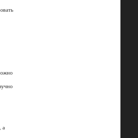
вовать
можно
вучно
 а