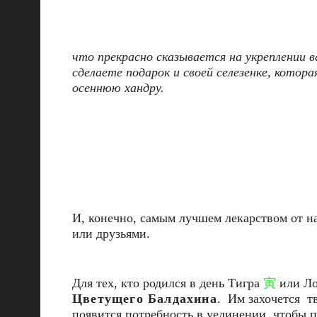
что прекрасно сказывается на укреплении 
сделаете подарок и своей селезенке, кото
осеннюю хандру.
И, конечно, самым лучшем лекарством от на
или друзьями.
Для тех, кто родился в день Тигра
寅
или Л
Цветущего Балдахина
. Им захочется т
появится потребность в уединении, чтобы 