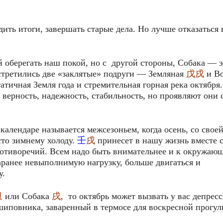
ить итоги, завершать старые дела. Но лучше отказаться 
 оберегать наш покой, но с другой стороны, Собака — э
стретились две «заклятые» подруги — Земляная
戊戌
и Во
статичная Земля года и стремительная горная река октября
 верность, надежность, стабильность, но проявляют они 
календаре называется межсезоньем, когда осень, со свое
сто зимнему холоду.
壬
戌
принесет в нашу жизнь вместе 
отиворечий. Всем надо быть внимательнее и к окружаю
 заранее невыполнимую нагрузку, больше двигаться и
у.
丑
или Собака
戌
, то октябрь может вызвать у вас депрес
иповника, заваренный в термосе для воскресной прогул