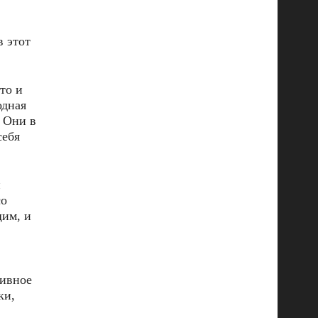
в этот
то и
дная
. Они в
себя
й
со
щим, и
сивное
ки,