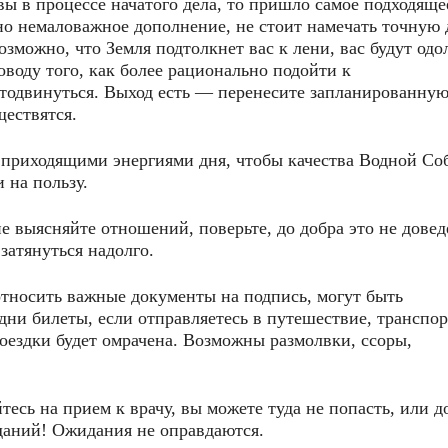
вы в процессе начатого дела, то пришло самое подходяще
дно немаловажное дополнение, не стоит намечать точную 
озможно, что Земля подтолкнет вас к лени, вас будут одо
воду того, как более рационально подойти к
отодвинуться. Выход есть — перенесите запланированную
ществятся.
с приходящими энергиями дня, чтобы качества Водной Со
 на пользу.
е выясняйте отношений, поверьте, до добра это не довед
 затянуться надолго.
тносить важные документы на подпись, могут быть
 дни билеты, если отправляетесь в путешествие, транспор
оездки будет омрачена. Возможны размолвки, ссоры,
тесь на прием к врачу, вы можете туда не попасть, или д
иданий! Ожидания не оправдаются.