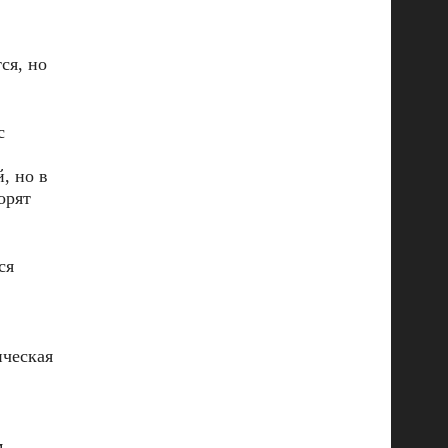
ся, но
с
, но в
орят
ся
ческая
.