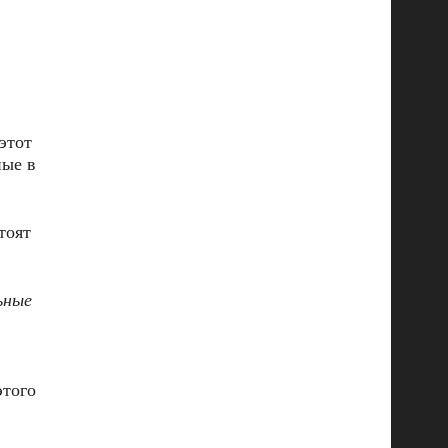
этот
ные в
тоят
ьные
этого