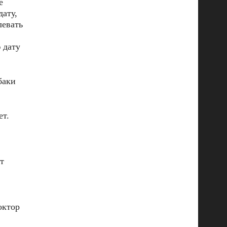
е
дату,
левать
 дату
баки
ет.
т
октор