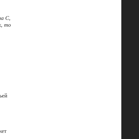
а С,
к, то
ьей
жет