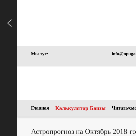
Курс
ЛЕТНЯЯ
Курс
Секреты
РАСПРОДАЖА
Астрология Бацзы
супружеского дома
3 и 5 августа
в карте Бацзы
для начинающих
Будет жарко!
Старт в сентябре 2026
Мы тут:
info@npuga
Калькулятор Бацзы
Главная
Читать/см
Астропрогноз на Октябрь 2018-го