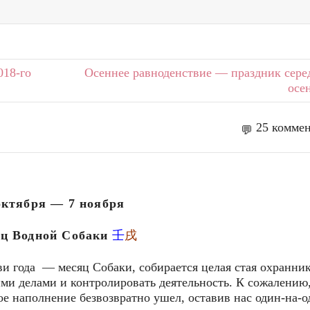
018-го
Осеннее равноденствие — праздник сер
осе
25 комме
октября — 7 ноября
ц Водной Собаки
壬
戌
и года — месяц Собаки, собирается целая стая охранник
ими делами и контролировать деятельность. К сожалению
е наполнение безвозвратно ушел, оставив нас один-на-о