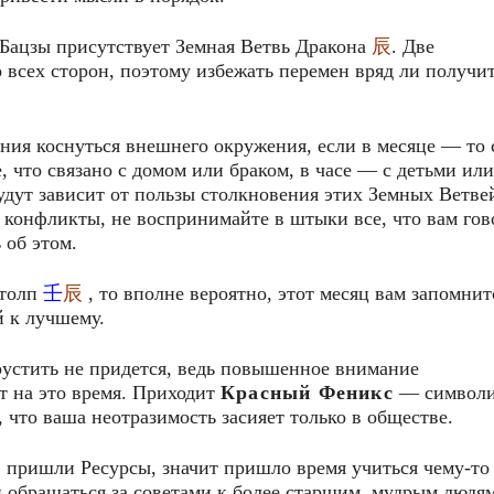
 Бацзы присутствует Земная Ветвь Дракона
辰
. Две
 всех сторон, поэтому избежать перемен вряд ли получит
ения коснуться внешнего окружения, если в месяце — то 
е, что связано с домом или браком, в часе — с детьми или
дут зависит от пользы столкновения этих Земных Ветвей
 конфликты, не воспринимайте в штыки все, что вам гов
 об этом.
столп
壬
辰
, то вполне вероятно, этот месяц вам запомнит
й к лучшему.
устить не придется, ведь повышенное внимание
т на это время. Приходит
Красный Феникс
— символи
 что ваша неотразимость засияет только в обществе.
 пришли Ресурсы, значит пришло время учиться чему-то
и обращаться за советами к более старшим, мудрым людям