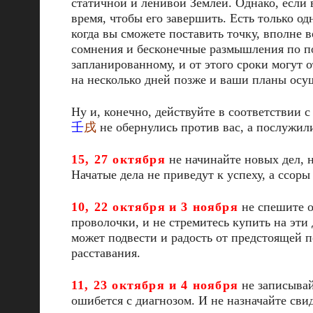
статичной и ленивой Землей. Однако, если 
время, чтобы его завершить. Есть только о
когда вы сможете поставить точку, вполне в
сомнения и бесконечные размышления по по
запланированному, и от этого сроки могут 
на несколько дней позже и ваши планы осу
Ну и, конечно, действуйте в соответствии 
壬
戌
не обернулись против вас, а послужили
15, 27 октября
не начинайте новых дел, н
Начатые дела не приведут к успеху, а ссоры
10, 22 октября
и 3 ноября
не спешите о
проволочки, и не стремитесь купить на эти
может подвести и радость от предстоящей п
расставания.
11, 23 октября и 4 ноября
не записывай
ошибется с диагнозом. И не назначайте св