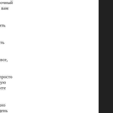
рочный
 вам
ить
ть
все,
просто
вую
ите
жно
день