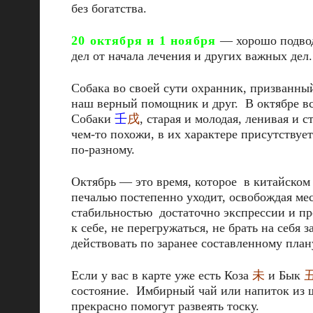
без богатства.
20 октября и 1 ноября
— хорошо подвод
дел от начала лечения и других важных дел.
Собака во своей сути охранник, призванный
наш верный помощник и друг. В октябре в
Собаки
壬
戌
, старая и молодая, ленивая и 
чем-то похожи, в их характере присутствует
по-разному.
Октябрь — это время, которое в китайском 
печалью постепенно уходит, освобождая ме
стабильностью достаточно экспрессии и пр
к себе, не перегружаться, не брать на себя
действовать по заранее составленному план
Если у вас в карте уже есть Коза
未
и Бык
состояние. Имбирный чай или напиток из ш
прекрасно помогут развеять тоску.