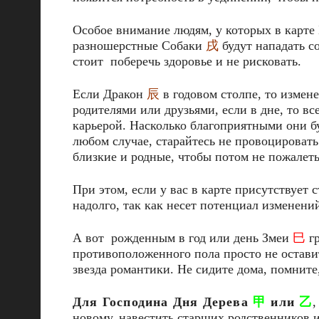
Особое внимание людям, у которых в карте
разношерстные Собаки
戌
будут нападать со
стоит поберечь здоровье и не рисковать.
Если Дракон
辰
в годовом столпе, то измен
родителями или друзьями, если в дне, то вс
карьерой. Насколько благоприятными они бу
любом случае, старайтесь не провоцировать
близкие и родные, чтобы потом не пожалеть
При этом, если у вас в карте присутствует 
надолго, так как несет потенциал изменени
А вот рожденным в год или день Змеи
巳
гр
противоположенного пола просто не остави
звезда романтики. Не сидите дома, помните,
Для Господина Дня Дерева
甲
или
乙
,
новому, навестить старших родственников 