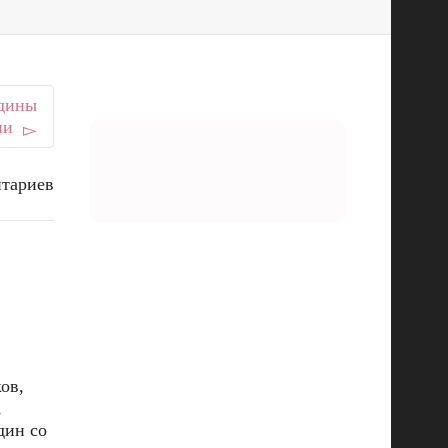
едины
ни
нтариев
ов,
,
дин со