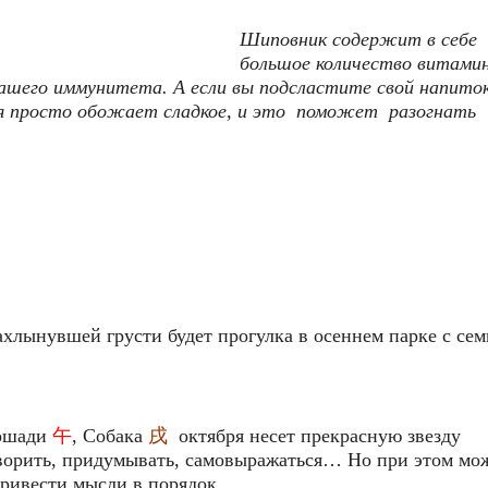
Шиповник содержит в себе
большое количество витамин
вашего иммунитета. А если вы подсластите свой напито
рая просто обожает сладкое, и это поможет разогнать
хлынувшей грусти будет прогулка в осеннем парке с сем
ошади
午
, Собака
戌
октября несет прекрасную звезду
ворить, придумывать, самовыражаться… Но при этом мо
привести мысли в порядок.