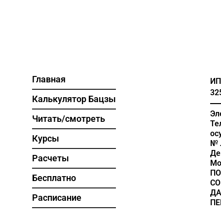
Главная
ИП
32
Калькулятор Бацзы
Эл
Читать/смотреть
Те
ос
Курсы
№ 
Де
Расчеты
Мо
ПО
Бесплатно
СО
Д
Расписание
ПЕ