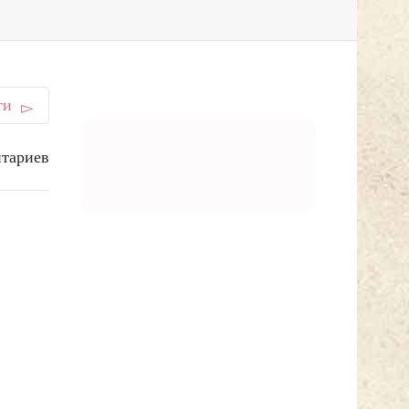
ти
тариев