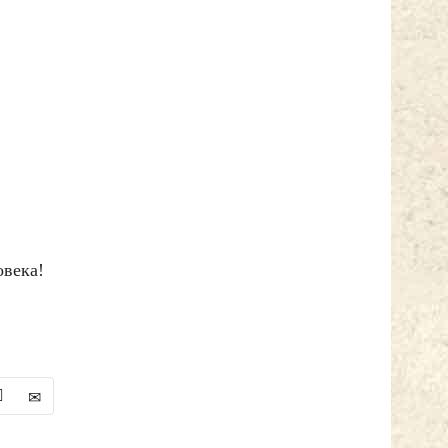
овека!