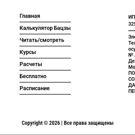
Главная
ИП
32
Калькулятор Бацзы
Эл
Читать/смотреть
Те
ос
Курсы
№ 
Де
Расчеты
Мо
ПО
Бесплатно
СО
Д
Расписание
ПЕ
Copyright © 2026 | Все права защищены