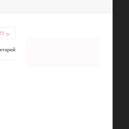
23
нтарий