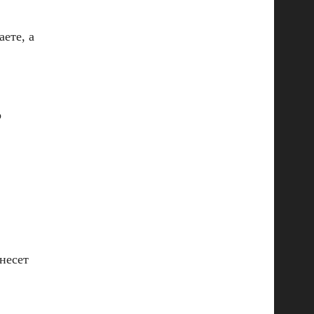
ете, а
о
несет