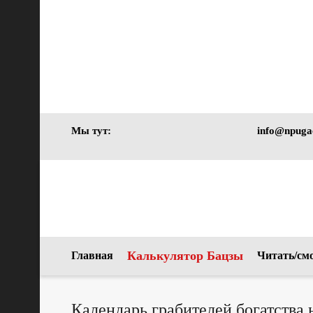
Мы тут:
info@npuga
Калькулятор Бацзы
Главная
Читать/см
Календарь грабителей богатства 