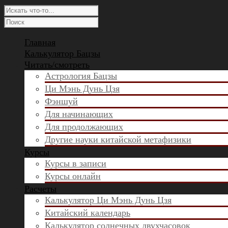
Главная
Калькулятор Бацзы
Читать/смотреть
Астрология Бацзы
Ци Мэнь Дунь Цзя
Фэншуй
Для начинающих
Для продолжающих
Другие науки китайской метафизики
Курсы
Курсы в записи
Курсы онлайн
Расчеты
Калькулятор Ци Мэнь Дунь Цзя
Китайский календарь
Калькулятор солнечных двухчасовок