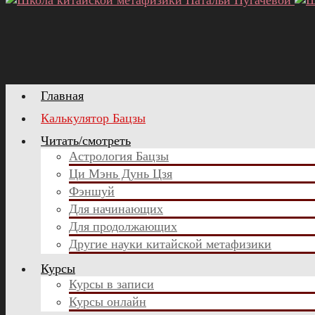
Главная
Калькулятор Бацзы
Читать/смотреть
Астрология Бацзы
Ци Мэнь Дунь Цзя
Фэншуй
Для начинающих
Для продолжающих
Другие науки китайской метафизики
Курсы
Курсы в записи
Курсы онлайн