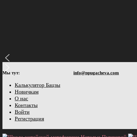
для начинающих
Секреты
Все курсы, семинары, пособия и
супружеского дома
материалы распродажи - здесь!
в карте Бацзы
Скидки до 80%!
Старт в сентябре 2026
Мы тут:
info@npugacheva.com
Калькулятор Бацзы
Новичкам
О нас
Контакты
Войти
Регистрация