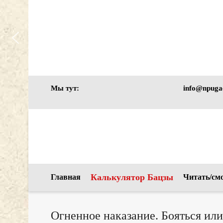
Курс
ЛЕТНЯЯ
Курс
Секреты
РАСПРОДАЖА
Астрология Бацзы
супружеского дома
3 и 5 августа
в карте Бацзы
для начинающих
Будет жарко!
Старт в сентябре 2026
Мы тут:
info@npuga
Калькулятор Бацзы
Главная
Читать/см
Огненное наказание. Бояться или