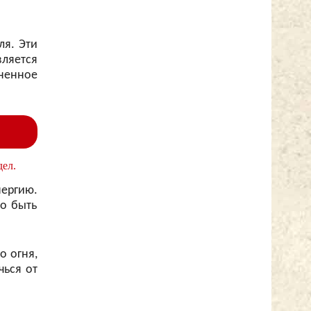
ля. Эти
вляется
ненное
дел.
нергию.
о быть
о огня,
чься от