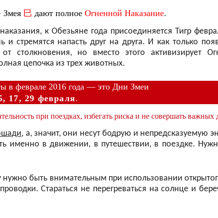
 Змея
巳
дают полное
Огненной Наказание
.
о наказания, к Обезьяне года присоединяется Тигр февра
и стремятся напасть друг на друга. И как только поя
 от столкновения, но вместо этого активизирует Ог
олная цепочка из трех животных.
ы в феврале 2016 года — это Дни Змеи
5, 17, 29 февраля
.
тельность при поездках, избегать риска и не совершать важных 
ошади
, а, значит, они несут бодрую и непредсказуемую э
ь именно в движении, в путешествии, в поездке. Нужн
у нужно быть внимательным при использовании открытог
проводки. Стараться не перегреваться на солнце и бере