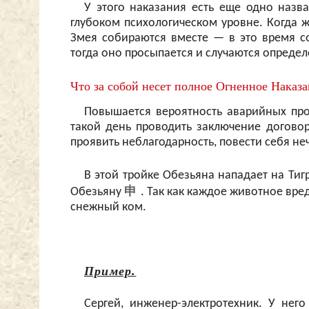
У этого наказания есть еще одно наз
глубоком психологическом уровне. Когда ж
Змея собираются вместе — в это время с
тогда оно просыпается и случаются опреде
Что за собой несет полное Огненное Наказ
Повышается вероятность аварийных про
такой день проводить заключение догово
проявить неблагодарность, повести себя неч
В этой тройке Обезьяна нападает на Тиг
申
Обезьяну
. Так как каждое животное вре
снежный ком.
Пример.
Сергей, инженер-электротехник. У нег