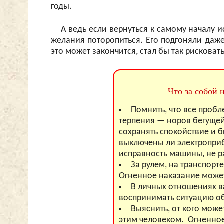
годы.
А ведь если вернуться к самому началу и
желания поторопиться. Его подгоняли даже
это может закончится, стал бы так рискова
Что за собой 
Помнить, что все пробл
терпения
— норов бегущей
сохранять спокойствие и 
выключены ли электроприб
исправность машины, не ра
За рулем, на транспорт
Огненное наказание может
В личных отношениях ва
воспринимать ситуацию об
Выяснить, от кого може
этим человеком. Огненное