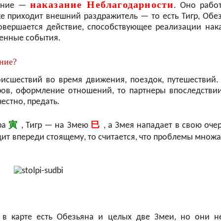
наказание Неблагодарности
вание —
. Оно рабо
е приходит внешний раздражитель — то есть Тигр, Обе
овершается действие, способствующее реализации нака
ленные события.
ание?
исшествий во время движения, поездок, путешествий.
ров, оформление отношений, то партнеры впоследствии
естно, предать.
寅
巳
ра
, Тигр — на Змею
, а Змея нападает в свою оче
дит впереди стоящему, то считается, что проблемы множа
о в карте есть Обезьяна и целых две Змеи, но они н