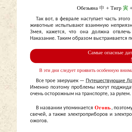
Обезьяна
申
+ Тигр
寅
+
Так вот, в феврале наступает часть этог
животные испытывают взаимную неприязнь 
Змея, кажется, что она должна отвлечь
Наказание. Таким образом выстраивается п
Самые опасные дат
В эти дни следует проявить особенную внима
Все трое зверушек —
Путешествующие Л
Именно поэтому проблемы могут поджидат
очень осторожным на транспорте, за рулем.
Огонь
В названии упоминается
, поэтом
свечей, а также электроприборов и электро
ожогов.