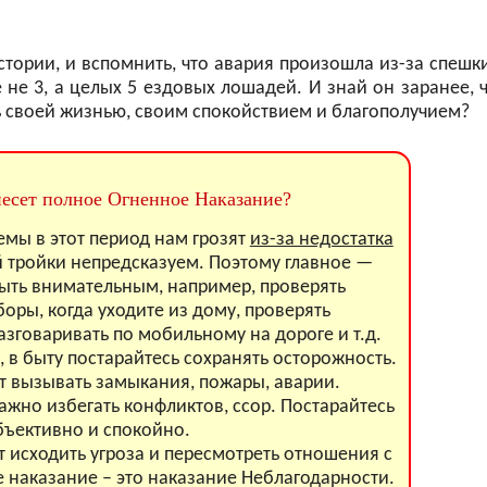
стории, и вспомнить, что авария произошла из-за спешки
 не 3, а целых 5 ездовых лошадей. И знай он заранее, 
ть своей жизнью, своим спокойствием и благополучием?
несет полное Огненное Наказание?
емы в этот период нам грозят
из-за недостатка
 тройки непредсказуем. Поэтому главное —
быть внимательным, например, проверять
оры, когда уходите из дому, проверять
зговаривать по мобильному на дороге и т.д.
е, в быту постарайтесь сохранять осторожность.
 вызывать замыкания, пожары, аварии.
жно избегать конфликтов, ссор. Постарайтесь
ъективно и спокойно.
т исходить угроза и пересмотреть отношения с
 наказание – это наказание Неблагодарности.