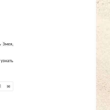
ь Змея,
 узнать