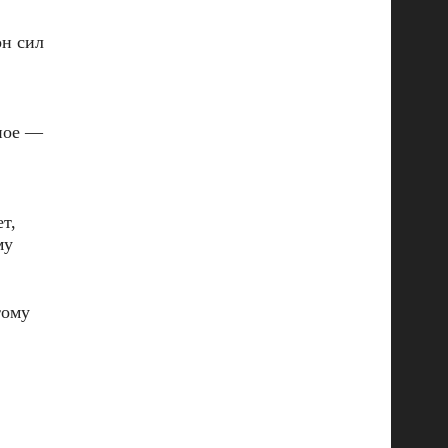
он сил
вное —
т,
му
тому