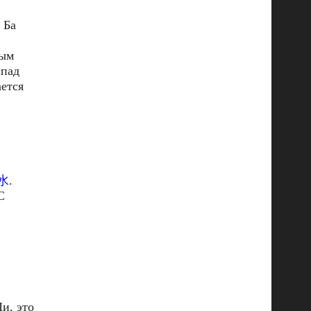
 Ба
ным
спад
ется
水
.
С
и, это