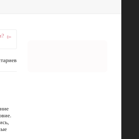
и?
нтариев
ение
овие.
ись,
ные