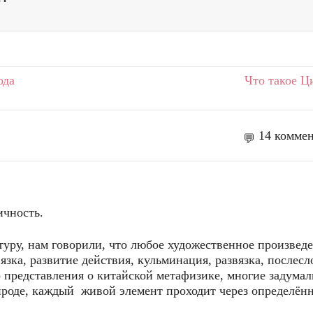
ода
Что такое Ц
14 комме
ичность.
туру, нам говорили, что любое художественное произвед
вязка, развитие действия, кульминация, развязка, послесл
 представления о китайской метафизике, многие задумал
рироде, каждый живой элемент проходит через определён