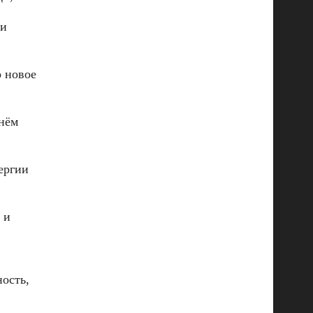
ти
о новое
 нём
ергии
 и
ость,