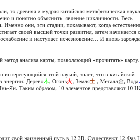
али, то древняя и мудрая китайская метафизическая наука
очно и понятно объяснить явление цикличности. Весь
. Именно они, эти стадии, показывают, когда естествен
стигает своей высшей точки развития, затем начинается 
 ослабление и наступает исчезновение… И вновь зарожда
й метод анализа карты, позволяющий «прочитать» карту.
 интересующийся этой наукой, знает, что в китайской
в энергии: Дерево
木
, Огонь
火
, Земля
土
, Металл
金
, Вода
Инь-Ян. Таким образом, 10 элементов представляют 10 Н
дит свой жизненный путь в 12 ЗВ. Существуют 12 Фаз Ц