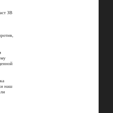
аст ЗВ
против,
м
ему
щенной
ека
ки наш
или