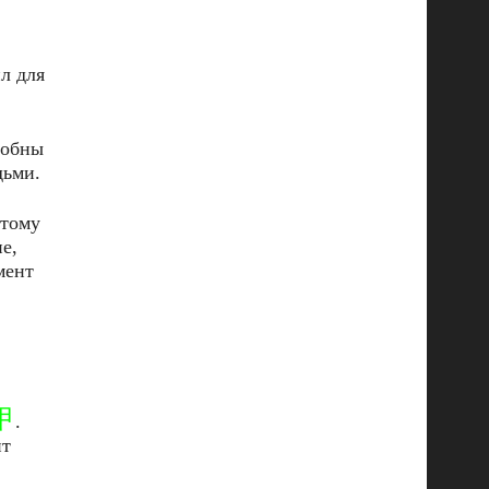
л для
собны
дьми.
этому
е,
мент
甲
.
ит