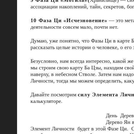
9 Фаза Ци «Могила»(
Хранилище) — симв
ассоциации накоплений, тайн, секретов, бог
10 Фаза Ци «Исчезновение»
— это мета
деятельности совсем мало, почти нет.
Думаю, уже понятно, что Фазы Ци в карте 
рассказать целые истории о человеке, о его
Безусловно, нам всегда интересно, какой ж
мы строим свою карту Ба Цзы, находим сво
наверху, в небесном Стволе. Затем нам над
Личности, тогда мы можем определить, как
Давайте посмотрим
силу Элемента Лич
калькуляторе.
День Дерев
Дерево Ян в
Элемент Личности будет в этой Фазе Ци. С