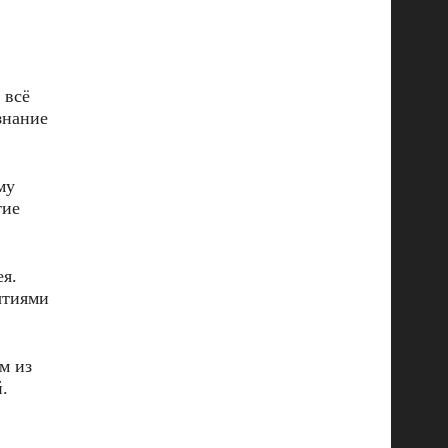
 всё
знание
ему
тие
ея.
ытиями
м из
.