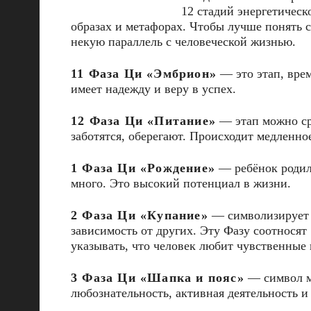
12 стадий энергетическ
образах и метафорах. Чтобы лучше понять с
некую параллель с человеческой жизнью.
11 Фаза Ци «Эмбрион»
— это этап, врем
имеет надежду и веру в успех.
12 Фаза Ци «Питание»
— этап можно сра
заботятся, оберегают. Происходит медленно
1 Фаза Ци «Рождение»
— ребёнок родилс
много. Это высокий потенциал в жизни.
2 Фаза Ци «Купание»
— символизирует к
зависимость от других. Эту Фазу соотносят 
указывать, что человек любит чувственные
3 Фаза Ци «Шапка и пояс»
— символ мо
любознательность, активная деятельность и