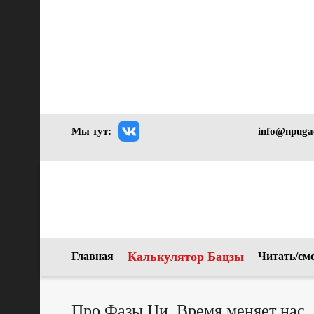
Мы тут:
info@npuga
Калькулятор Бацзы
Главная
Читать/см
Про Фазы Ци. Время меняет нас