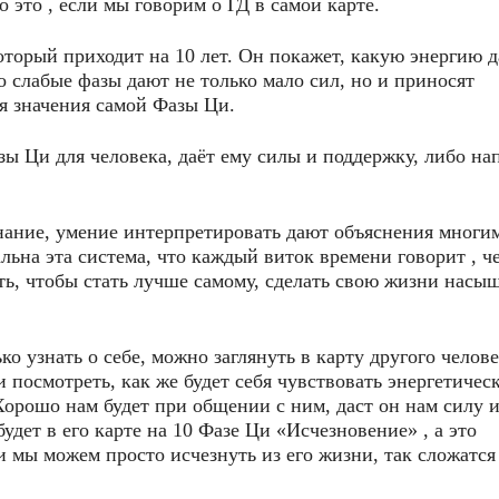
о это , если мы говорим о ГД в самой карте.
оторый приходит на 10 лет. Он покажет, какую энергию д
 слабые фазы дают не только мало сил, но и приносят
я значения самой Фазы Ци.
ы Ци для человека, даёт ему силы и поддержку, либо на
нание, умение интерпретировать дают объяснения многи
льна эта система, что каждый виток времени говорит , ч
ить, чтобы стать лучше самому, сделать свою жизни насы
о узнать о себе, можно заглянуть в карту другого челов
и посмотреть, как же будет себя чувствовать энергетичес
Хорошо нам будет при общении с ним, даст он нам силу 
дет в его карте на 10 Фазе Ци «Исчезновение» , а это
 мы можем просто исчезнуть из его жизни, так сложатся