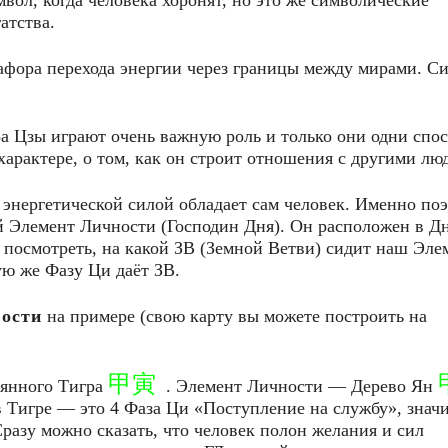
ол, когда человека хоронят, но это же символические
атства.
фора перехода энергии через границы между мирами. Си
Ба Цзы играют очень важную роль и только они одни спо
 характере, о том, как он строит отношения с другими лю
е энергетической силой обладает сам человек. Именно по
й Элемент Личности (Господин Дня). Он расположен в Дн
о посмотреть, на какой ЗВ (Земной Ветви) сидит наш Эле
ую же Фазу Ци даёт ЗВ.
ности
на примере (свою карту вы можете построить на
甲寅
янного Тигра
. Элемент Личности — Дерево Ян
 Тигре — это 4 Фаза Ци «Поступление на службу», знач
разу можно сказать, что человек полон желания и сил