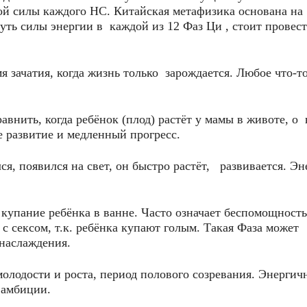
ой силы каждого НС. Китайская метафизика основана на
уть силы энергии в каждой из 12 Фаз Ци , стоит провес
я зачатия, когда жизнь только зарождается. Любое что-т
внить, когда ребёнок (плод) растёт у мамы в животе, о
е развитие и медленный прогресс.
я, появился на свет, он быстро растёт, развивается. Эн
упание ребёнка в ванне. Часто означает беспомощность
с сексом, т.к. ребёнка купают голым. Такая Фаза может
 наслаждения.
лодости и роста, период полового созревания. Энергичн
 амбиции.