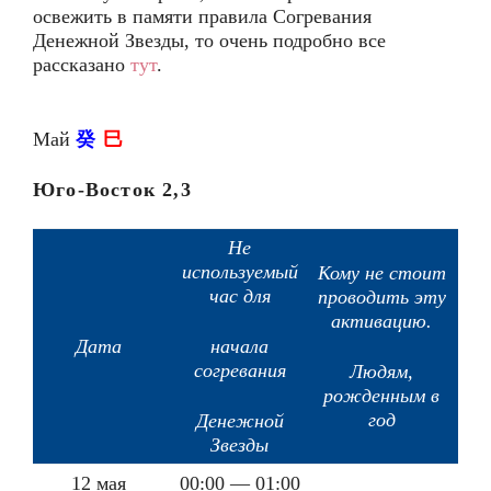
освежить в памяти правила Согревания
Денежной Звезды, то очень подробно все
рассказано
тут
.
Май
癸
巳
Юго-Восток 2,3
Не
используемый
Кому не стоит
час для
проводить эту
активацию.
Дата
начала
согревания
Людям,
рожденным в
год
Денежной
Звезды
12 мая
00:00 — 01:00