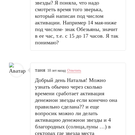
звезды? Я поняла, что надо
смотреть время того зверька,
который написан под числом
активации. Например 14 мая-ниже
под числом- знак Обезьяны, значит
в ее час, т.е. с 15 до 17 часов. Я так
понимаю?
таня
10 лет назад
Ответить
Добрый день Наталья! Можно
узнать обычно через сколько
времени сработает активация
денежнои звезды если конечно она
правильно сделана?? и еще
вопросик можно ли делать
активацию денежнои звезды и 4
благородных (солнца,луны …) в
секторах где звезда места