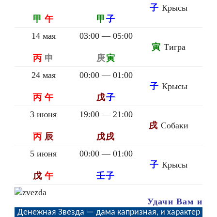
子
Крысы
甲
午
甲
子
14 мая
03:00 — 05:00
寅
Тигра
丙
申
庚
寅
24 мая
00:00 — 01:00
子
Крысы
丙
午
戊
子
3 июня
19:00 — 21:00
戌
Собаки
丙
辰
戊戌
5 июня
00:00 — 01:00
子
Крысы
戊
午
壬子
Удачи Вам и
Денежная Звезда — дама капризная, и характер