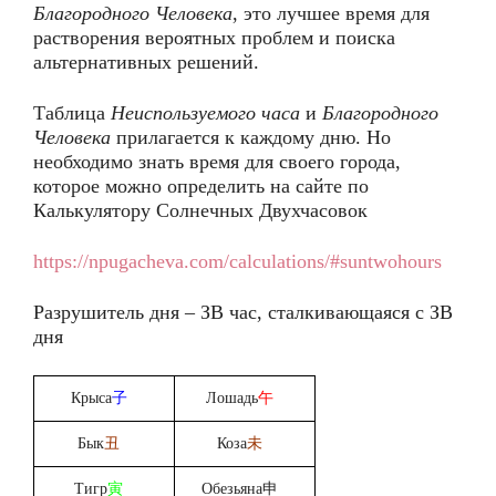
Благородного Человека
, это лучшее время для
растворения вероятных проблем и поиска
альтернативных решений.
Таблица
Неиспользуемого часа
и
Благородного
Человека
прилагается к каждому дню. Но
необходимо знать время для своего города,
которое можно определить на сайте по
Калькулятору Солнечных Двухчасовок
https://npugacheva.com/calculations/#suntwohours
Разрушитель дня – ЗВ час, сталкивающаяся с ЗВ
дня
Крыса
子
Лошадь
午
Бык
丑
Коза
未
Тигр
寅
Обезьяна申