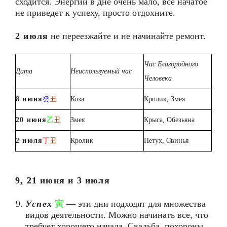
сходится. Энергии в дне очень мало, все начатое
не приведет к успеху, просто отдохните.
2 июля
не переезжайте и не начинайте ремонт.
Час Благородного
Дата
Неиспользуемый час
Человека
8 июня
癸
丑
Коза
Кролик, Змея
20 июня
乙
丑
Змея
Крыса, Обезьяна
2
июля
丁
丑
Кролик
Петух, Свинья
9, 21 июня и 3 июля
Успех
寅
— эти дни подходят для множества
видов деятельности. Можно начинать все, что
требует хорошего начала. Свадьба, похороны,