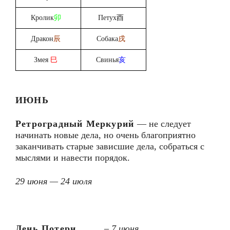
Кролик
卯
Петух酉
Дракон
辰
Собака
戌
Змея
巳
Свинья
亥
ИЮНЬ
Ретроградный Меркурий
— не следует
начинать новые дела, но очень благоприятно
заканчивать старые зависшие дела, собраться с
мыслями и навести порядок.
29 июня — 24 июля
День Потери
–
7 июня