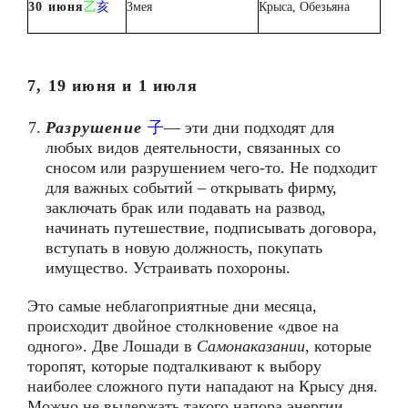
3
0
июня
乙
亥
Змея
Крыса, Обезьяна
7, 19 июня и 1 июля
Разрушение
子
— эти дни подходят для
любых видов деятельности, связанных со
сносом или разрушением чего-то. Не подходит
для важных событий – открывать фирму,
заключать брак или подавать на развод,
начинать путешествие, подписывать договора,
вступать в новую должность, покупать
имущество. Устраивать похороны.
Это самые неблагоприятные дни месяца,
происходит двойное столкновение «двое на
одного». Две Лошади в
Самонаказании
, которые
торопят, которые подталкивают к выбору
наиболее сложного пути нападают на Крысу дня.
Можно не выдержать такого напора энергии,