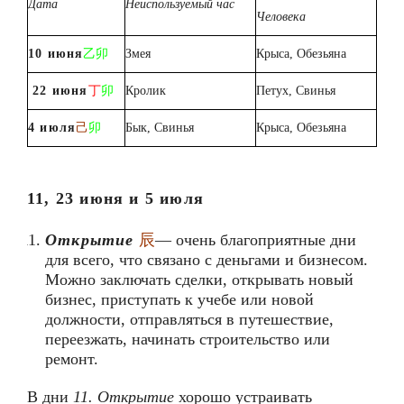
Дата
Неиспользуемый час
Человека
10 июня
乙卯
Змея
Крыса, Обезьяна
22 июня
丁
卯
Кролик
Петух, Свинья
4 июля
己
卯
Бык, Свинья
Крыса, Обезьяна
11, 23 июня и 5 июля
Открытие
辰
— очень благоприятные дни
для всего, что связано с деньгами и бизнесом.
Можно заключать сделки, открывать новый
бизнес, приступать к учебе или новой
должности, отправляться в путешествие,
переезжать, начинать строительство или
ремонт.
В дни
11. Открытие
хорошо устраивать