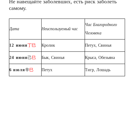
Не навещайте заболевших, есть риск заболеть
самому.
Час Благородного
Дата
Неиспользуемый час
Человека
12 июня
丁巳
Кролик
Петух, Свинья
24 июня
己
巳
Бык, Свинья
Крыса, Обезьяна
6 июля
辛
巳
Петух
Тигр, Лошадь