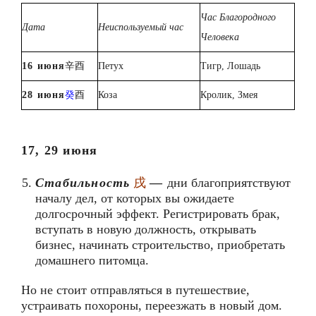
Час Благородного
Дата
Неиспользуемый час
Человека
1
6
июня
辛酉
Петух
Тигр, Лошадь
2
8
июня
癸
酉
Коза
Кролик, Змея
17, 29 июня
Стабильность
戌
—
дни благоприятствуют
началу дел, от которых вы ожидаете
долгосрочный эффект. Регистрировать брак,
вступать в новую должность, открывать
бизнес, начинать строительство, приобретать
домашнего питомца.
Но не стоит отправляться в путешествие,
устраивать похороны, переезжать в новый дом.