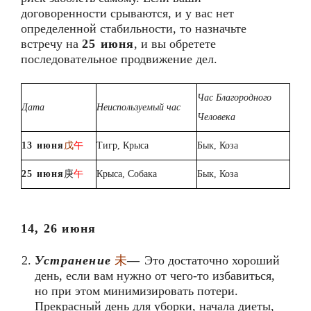
договоренности срываются, и у вас нет
определенной стабильности, то назначьте
встречу на
25 июня
, и вы обретете
последовательное продвижение дел.
Час Благородного
Дата
Неиспользуемый час
Человека
13 июня
戊
午
Тигр, Крыса
Бык, Коза
2
5
июня
庚
午
Крыса, Собака
Бык, Коза
14, 26 июня
Устранение
未
—
Это достаточно хороший
день, если вам нужно от чего-то избавиться,
но при этом минимизировать потери.
Прекрасный день для уборки, начала диеты,