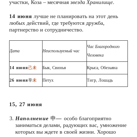
участки, Коза – месячная
звезда Хранилище
.
14 июня
лучше не планировать на этот день
любых действий, где требуются дружба,
партнерство и сотрудничество.
Час Благородного
Дата
Неиспользуемый час
Человека
14 июня
己未
Бык, Свинья
Крыса, Обезьяна
2
6
июня
辛
未
Петух
Тигр, Лошадь
15, 27 июня
Наполнение
申
—
особо благоприятно
заниматься делами, радующих вас, умножение
которых вы ждете в своей жизни. Хорошо