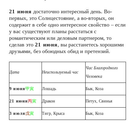
21 июня
достаточно интересный день. Во-
первых, это Солнцестояние, а во-вторых, он
содержит в себе одно интересное свойство – если
у вас существуют планы расстаться с
романтическим или деловым партнером, то
сделав это
21 июня
, вы расстанетесь хорошими
друзьями, без обоюдных обид и претензий.
Час Благородного
Дата
Неиспользуемый час
Человека
9 июня
甲寅
Лошадь
Бык, Коза
2
1
июня
丙
寅
Дракон
Петух, Свинья
3 июля
戊
寅
Тигр, Крыса
Бык, Коза