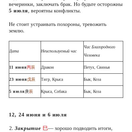
вечеринки, заключать брак. Но будьте осторожны
5 июля
, вероятны конфликты.
Не стоит устраивать похороны, тревожить
землю.
Час Благородного
Дата
Неиспользуемый час
Человека
11 июня
丙
辰
Дракон
Петух, Свинья
23 июня
戊辰
Тигр, Крыса
Бык, Коза
5 июля
庚
辰
Крыса, Собака
Бык, Коза
12, 24 июня и 6 июля
Закрытие
巳
— хорошо подводить итоги,