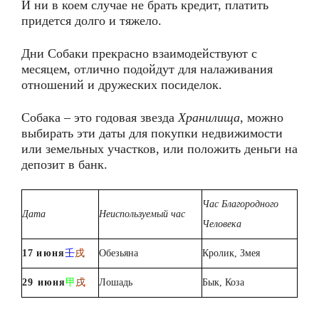
И ни в коем случае не брать кредит, платить
придется долго и тяжело.
Дни Собаки прекрасно взаимодействуют с
месяцем, отлично подойдут для налаживания
отношений и дружеских посиделок.
Собака – это годовая звезда
Хранилища
, можно
выбирать эти даты для покупки недвижимости
или земельных участков, или положить деньги на
депозит в банк.
Час Благородного
Дата
Неиспользуемый час
Человека
1
7
июня
壬
戌
Обезьяна
Кролик, Змея
2
9
июня
甲
戌
Лошадь
Бык, Коза