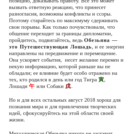
позицию, доказывать правоту. Все это может
вызвать ответную реакцию, что принесет
разногласия, возможны конфликты и ссоры.
Поэтому старайтесь по максимуму сдерживать
свои порывы. Как только почувствовали, что
общение переходит за границы дипломатии,
пройдитесь, подвигайтесь, ведь
Обезьяна —
это Путешествующая Лошадь
, и ее энергии
направлены на передвижение и перемещение.
Она ускоряет события, несет желание перемен и
некую информацию, которой раньше вы не
обладали; ее влияние будет особо отражено на
тех, кто родился в день или год Тигра
寅
,
Лошади
午
или Собаки
戌
.
Но и для всех остальных август 2018 хорош для
познания мира и для привлечения творческих
идей, сфокусируйтесь на этой области своей
жизни.
Металлическая Обезьяна никого не заставит