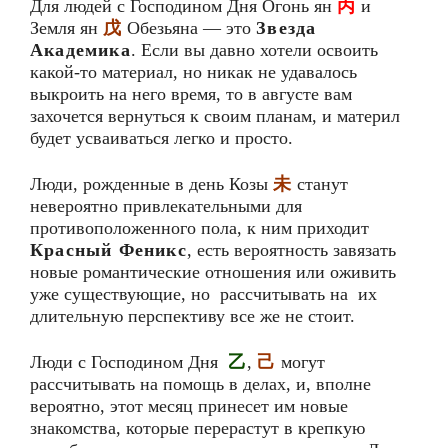
Для людей с Господином Дня Огонь ян
丙
и
Земля ян
戊
Обезьяна — это
Звезда
Академика
. Если вы давно хотели освоить
какой-то материал, но никак не удавалось
выкроить на него время, то в августе вам
захочется вернуться к своим планам, и материл
будет усваиваться легко и просто.
Люди, рожденные в день Козы
未
станут
невероятно привлекательными для
противоположенного пола, к ним приходит
Красный Феникс
, есть вероятность завязать
новые романтические отношения или оживить
уже существующие, но рассчитывать на их
длительную перспективу все же не стоит.
Люди с Господином Дня
乙
,
己
могут
рассчитывать на помощь в делах, и, вполне
вероятно, этот месяц принесет им новые
знакомства, которые перерастут в крепкую