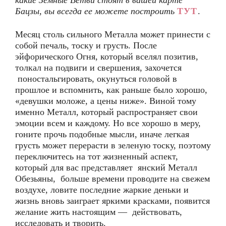
какие Земные Ветви стоят в вашей карте
Бацзы, вы всегда ее можете построить
ТУТ
.
Месяц столь сильного Металла может принести с
собой печаль, тоску и грусть. После
эйфорического Огня, который вселял позитив,
толкал на подвиги и свершения, захочется
поностальгировать, окунуться головой в
прошлое и вспомнить, как раньше было хорошо,
«девушки моложе, а цены ниже». Виной тому
именно Металл, который распространяет свои
эмоции всем и каждому. Но все хорошо в меру,
гоните прочь подобные мысли, иначе легкая
грусть может перерасти в зеленую тоску, поэтому
переключитесь на тот жизненный аспект,
который для вас представляет янский Металл
Обезьяны, больше времени проводите на свежем
воздухе, ловите последние жаркие деньки и
жизнь вновь заиграет яркими красками, появится
желание жить настоящим — действовать,
исследовать и творить.