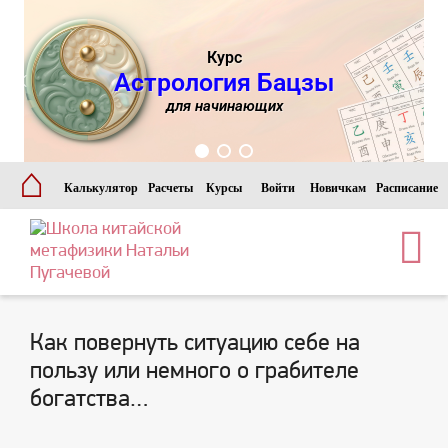
Курс
Астрология Бацзы
для начинающих
⌂
Калькулятор
Расчеты
Курсы
Войти
Новичкам
Расписание
Как повернуть ситуацию себе на
пользу или немного о грабителе
богатства…