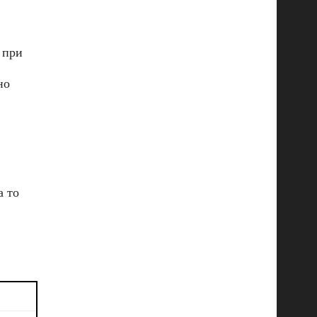
 при
но
а то