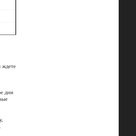
ы ждете
ре дни
вые
у,
.