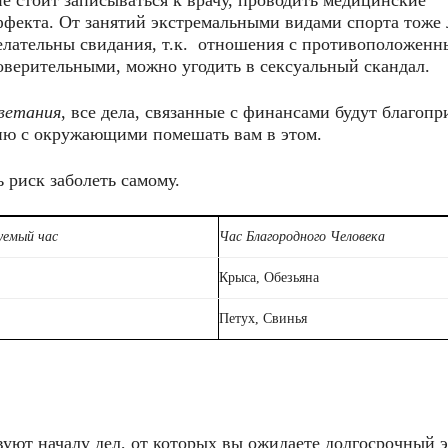
не стоит записываться к врачу, проводить медицинские
ффекта. От занятий экстремальными видами спорта тоже
ежелательны свидания, т.к. отношения с противоположен
оверительными, можно угодить в сексуальный скандал.
ветания
, все дела, связанные с финансами будут благопр
ию с окружающими помешать вам в этом.
 риск заболеть самому.
уемый час
Час Благородного Человека
Крыса, Обезьяна
Петух, Свинья
вуют началу дел, от которых вы ожидаете долгосрочный 