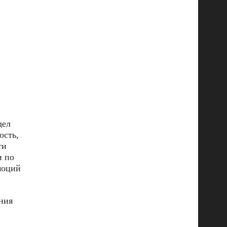
дел
ость,
ти
и по
моций
ения