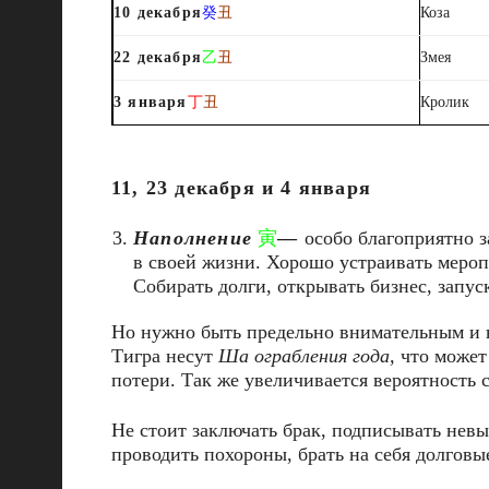
10 декабря
癸
丑
Коза
22 декабря
乙
丑
Змея
3 января
丁
丑
Кролик
11, 23 декабря и 4 января
Наполнение
寅
—
особо благоприятно 
в своей жизни. Хорошо устраивать мероп
Собирать долги, открывать бизнес, запус
Но нужно быть предельно внимательным и не
Тигра несут
Ша ограбления года,
что может 
потери. Так же увеличивается вероятность 
Не стоит заключать брак, подписывать невы
проводить похороны, брать на себя долговы