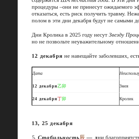
содержится
ША несчастья года
. В эти дни 
процедуры –они не принесут ожидаемого э
отказаться, есть риск получить травму. Н
полом в эти дни декабря будут не самыми д
Дни Кролика в 2025 году несут
Звезду Проц
но не позвольте неуважительному отношен
12 декабря
не навещайте заболевших, есть
Дата
Неиспольз
12 декабря
乙卯
Змея
24 декабря
丁
卯
Кролик
13, 25 декабря
Стабильность
辰
— д
ни благоприятст