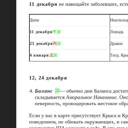
11 декабря
не навещайте заболевших, есть
Дата
Неиспольз
11 декабря
甲寅
Лошадь
23 декабря
丙
寅
Дракон
4 января
戊
寅
Тигр, Кры
12, 24 декабря
Баланс
卯
— обычно дни Баланса достат
складывается
Аморальное Наказание
. Он
неверность, провоцировать жестокое обр
Если у вас в карте присутствует Крыса и К
поведением, не обижать окружающих, и сам