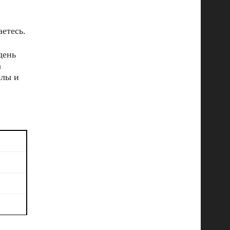
етесь.
день
а
алы и