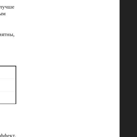
 лучше
ным
иятны,
эффект.