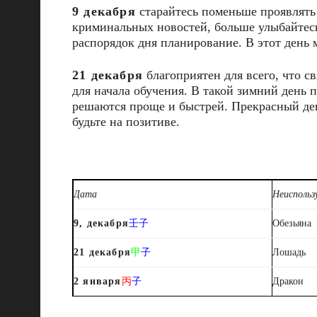
9 декабря
старайтесь поменьше проявлять 
криминальных новостей, больше улыбайтесь,
распорядок дня планирование. В этот день
21 декабря
благоприятен для всего, что с
для начала обучения. В такой зимний день 
решаются проще и быстрей. Прекрасный д
будьте на позитиве.
Дата
Неиспольз
9, декабря
壬子
Обезьяна
21 декабря
甲
子
Лошадь
2 января
丙
子
Дракон